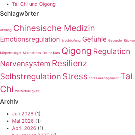
Tai Chi und Qigong
Schlagwörter
Chinesische Medizin
Atmung
Emotionsregulation
Gefühle
Erschöpfung
Gesunder Rücken
Qigong
Regulation
Körperbudget
Mikrostress
Online Kurs
Resilienz
Nervensystem
Tai
Stress
Selbstregulation
Stressmanagement
Chi
Wetterfühligkeit
Archiv
Juli 2026
(1)
Mai 2026
(1)
April 2026
(1)