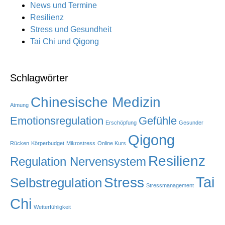
News und Termine
Resilienz
Stress und Gesundheit
Tai Chi und Qigong
Schlagwörter
Chinesische Medizin
Atmung
Emotionsregulation
Gefühle
Erschöpfung
Gesunder
Qigong
Rücken
Körperbudget
Mikrostress
Online Kurs
Resilienz
Regulation Nervensystem
Tai
Stress
Selbstregulation
Stressmanagement
Chi
Wetterfühligkeit