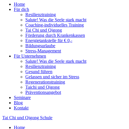
Home
Für dich
Resilienztraining
Salute! Was die Seele stark macht
Coaching-individuelles Training
Tai Chi und Qigong
Förderung durch Krankenkassen
Energietankstelle für € 0,-
Bildungsurlaube
Stress-Management
Für Unternehmen
Salute! Was die Seele stark macht
Resilienztraining
Gesund führen
Gelassen und sicher im Stress
Regenerationstraining
Taichi und Qigong
Präventionsangebot
Seminare
Blog
Kontakt
Tai Chi und Qigong Schule
Home