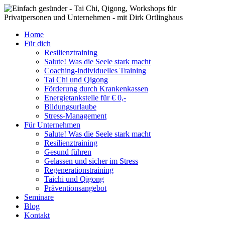
Zum
Inhalt
springen
Home
Für dich
Resilienztraining
Salute! Was die Seele stark macht
Coaching-individuelles Training
Tai Chi und Qigong
Förderung durch Krankenkassen
Energietankstelle für € 0,-
Bildungsurlaube
Stress-Management
Für Unternehmen
Salute! Was die Seele stark macht
Resilienztraining
Gesund führen
Gelassen und sicher im Stress
Regenerationstraining
Taichi und Qigong
Präventionsangebot
Seminare
Blog
Kontakt