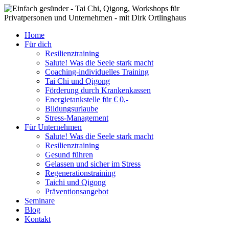
Zum
Inhalt
springen
Home
Für dich
Resilienztraining
Salute! Was die Seele stark macht
Coaching-individuelles Training
Tai Chi und Qigong
Förderung durch Krankenkassen
Energietankstelle für € 0,-
Bildungsurlaube
Stress-Management
Für Unternehmen
Salute! Was die Seele stark macht
Resilienztraining
Gesund führen
Gelassen und sicher im Stress
Regenerationstraining
Taichi und Qigong
Präventionsangebot
Seminare
Blog
Kontakt