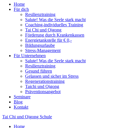
Home
Für dich
Resilienztraining
Salute! Was die Seele stark macht
Coaching-individuelles Training
Tai Chi und Qigong
Förderung durch Krankenkassen
Energietankstelle für € 0,-
Bildungsurlaube
Stress-Management
Für Unternehmen
Salute! Was die Seele stark macht
Resilienztraining
Gesund führen
Gelassen und sicher im Stress
Regenerationstraining
Taichi und Qigong
Präventionsangebot
Seminare
Blog
Kontakt
Tai Chi und Qigong Schule
Home