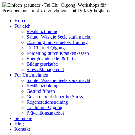
Zum
Inhalt
springen
Home
Für dich
Resilienztraining
Salute! Was die Seele stark macht
Coaching-individuelles Training
Tai Chi und Qigong
Förderung durch Krankenkassen
Energietankstelle für € 0,-
Bildungsurlaube
Stress-Management
Für Unternehmen
Salute! Was die Seele stark macht
Resilienztraining
Gesund führen
Gelassen und sicher im Stress
Regenerationstraining
Taichi und Qigong
Präventionsangebot
Seminare
Blog
Kontakt