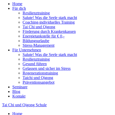
Home
Für dich
Resilienztraining
Salute! Was die Seele stark macht
Coaching-individuelles Training
Tai Chi und Qigong
Förderung durch Krankenkassen
Energietankstelle für € 0,-
Bildungsurlaube
Stress-Management
Für Unternehmen
Salute! Was die Seele stark macht
Resilienztraining
Gesund führen
Gelassen und sicher im Stress
Regenerationstraining
Taichi und Qigong
Präventionsangebot
Seminare
Blog
Kontakt
Tai Chi und Qigong Schule
Home